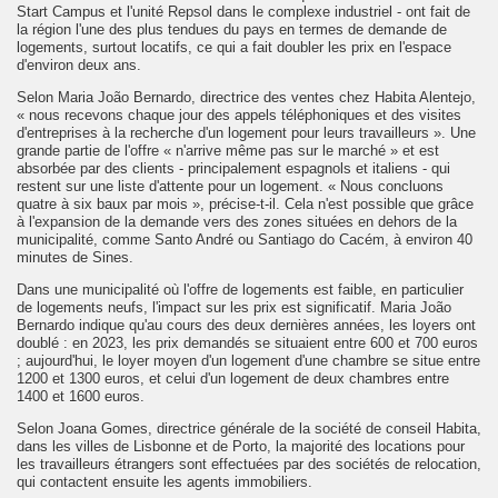
Start Campus et l'unité Repsol dans le complexe industriel - ont fait de
la région l'une des plus tendues du pays en termes de demande de
logements, surtout locatifs, ce qui a fait doubler les prix en l'espace
d'environ deux ans.
Selon Maria João Bernardo, directrice des ventes chez Habita Alentejo,
« nous recevons chaque jour des appels téléphoniques et des visites
d'entreprises à la recherche d'un logement pour leurs travailleurs ». Une
grande partie de l'offre « n'arrive même pas sur le marché » et est
absorbée par des clients - principalement espagnols et italiens - qui
restent sur une liste d'attente pour un logement. « Nous concluons
quatre à six baux par mois », précise-t-il. Cela n'est possible que grâce
à l'expansion de la demande vers des zones situées en dehors de la
municipalité, comme Santo André ou Santiago do Cacém, à environ 40
minutes de Sines.
Dans une municipalité où l'offre de logements est faible, en particulier
de logements neufs, l'impact sur les prix est significatif. Maria João
Bernardo indique qu'au cours des deux dernières années, les loyers ont
doublé : en 2023, les prix demandés se situaient entre 600 et 700 euros
; aujourd'hui, le loyer moyen d'un logement d'une chambre se situe entre
1200 et 1300 euros, et celui d'un logement de deux chambres entre
1400 et 1600 euros.
Selon Joana Gomes, directrice générale de la société de conseil Habita,
dans les villes de Lisbonne et de Porto, la majorité des locations pour
les travailleurs étrangers sont effectuées par des sociétés de relocation,
qui contactent ensuite les agents immobiliers.