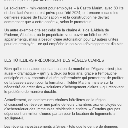
Le soi-disant « mini-resort pour employés » à Castro Marim, avec 80 lits
et dont l'achèvement est prévu pour l'été 2024, est encore « dans les
dernières étapes de l'autorisation » et la construction ne devrait
commencer que « cette année », selon le promoteur.
Un autre exemple cité est celui de la chaîne Alísios à Aldeia de
Paderne, Albufeira, où le propriétaire veut ouvrir un hôtel de 50
appartements, mais a besoin d'une autorisation pour 10 autres unités
pour les employés - ce qui empêche le nouveau développement d'ouvrir.
LES HÔTELIERS PRÉCONISENT DES RÈGLES CLAIRES
Bien qu'il reconnaisse que la situation du marché de l'Algarve n'est plus
aussi « dramatique » qu'il y a deux ou trois ans, grâce à l'embauche
anticipée et aux contrats à durée indéterminée qui permettent de profiter
de la basse saison pour la formation, Hélder Martins insiste sur la
nécessité de créer des « solutions d'hébergement claires » qui résolvent
le problème de manière durable.
Actuellement, de nombreuses chaînes hôtelières de la région
choisissent de réserver une partie de leurs chambres aux employés ou
d'acheter/louer des immeubles résidentiels entiers. « Certains groupes
dépensent un million d'euros par an pour la location de logements »,
souligne-t-il.
Les récents investissements à Sines - tels que le centre de données