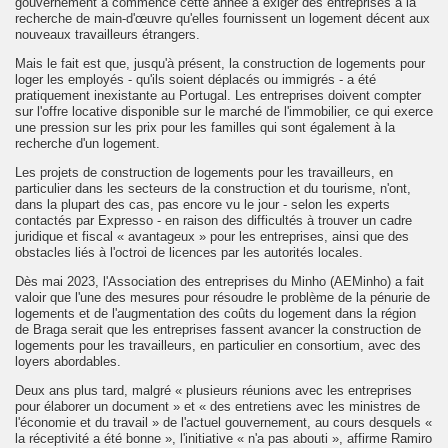
gouvernement a commencé cette année à exiger des entreprises à la
recherche de main-d'œuvre qu'elles fournissent un logement décent aux
nouveaux travailleurs étrangers.
Mais le fait est que, jusqu'à présent, la construction de logements pour
loger les employés - qu'ils soient déplacés ou immigrés - a été
pratiquement inexistante au Portugal. Les entreprises doivent compter
sur l'offre locative disponible sur le marché de l'immobilier, ce qui exerce
une pression sur les prix pour les familles qui sont également à la
recherche d'un logement.
Les projets de construction de logements pour les travailleurs, en
particulier dans les secteurs de la construction et du tourisme, n'ont,
dans la plupart des cas, pas encore vu le jour - selon les experts
contactés par Expresso - en raison des difficultés à trouver un cadre
juridique et fiscal « avantageux » pour les entreprises, ainsi que des
obstacles liés à l'octroi de licences par les autorités locales.
Dès mai 2023, l'Association des entreprises du Minho (AEMinho) a fait
valoir que l'une des mesures pour résoudre le problème de la pénurie de
logements et de l'augmentation des coûts du logement dans la région
de Braga serait que les entreprises fassent avancer la construction de
logements pour les travailleurs, en particulier en consortium, avec des
loyers abordables.
Deux ans plus tard, malgré « plusieurs réunions avec les entreprises
pour élaborer un document » et « des entretiens avec les ministres de
l'économie et du travail » de l'actuel gouvernement, au cours desquels «
la réceptivité a été bonne », l'initiative « n'a pas abouti », affirme Ramiro